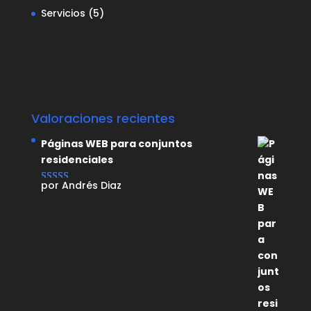
Servicios
(5)
Valoraciones recientes
Páginas WEB para conjuntos
residenciales
por Andrés Diaz
Valorado con
5
de 5