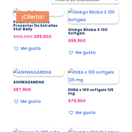
popularidad
¡Oferta!
Peluche Luminoso
Proyector De Estrellas
Star Belly
Ginkgo Biloba X 100
Softgels
El
El
$
125,000
$
89,900
$
99,900
precio
precio
Me gusta
original
actual
Me gusta
era:
es:
$125,000.
$89,900.
ASHWAGANDHA
$
87,900
DHEA x 100 softgels 125
mg
$
79,900
Me gusta
Me gusta