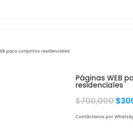
EB para conjuntos residenciales
Páginas WEB pa
residenciales
El
$
700,000
$
30
prec
orig
Contáctanos por WhatsA
era:
$70