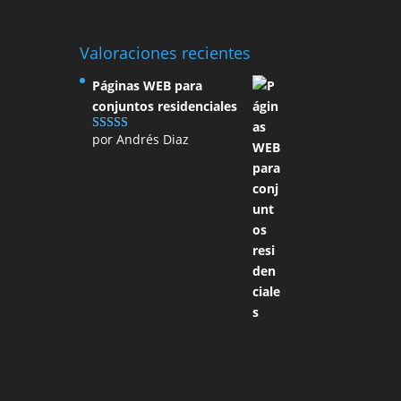
Valoraciones recientes
Páginas WEB para
conjuntos residenciales
por Andrés Diaz
Valorado con
5
de 5