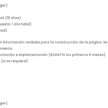
nger)
al (15 días)
esta: 1 día hábil)
dad)
 información recibida para la construcción de la página. Se
imiento.
acitación e implementación ($GRATIS los primeros 6 meses)
(si se requiere)
nger)