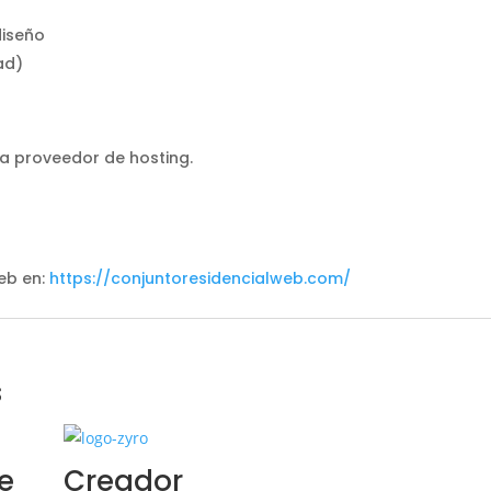
diseño
ad)
 a proveedor de hosting.
s
eb en:
https://conjuntoresidencialweb.com/
s
e
Creador