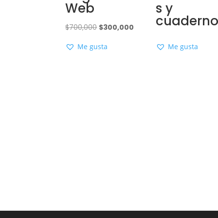
Web
s y
cuaderno
El
El
$
700,000
$
300,000
precio
precio
Me gusta
Me gusta
original
actual
era:
es:
$700,000.
$300,000.