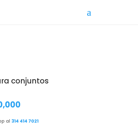
ra conjuntos
El
0,000
io
precio
inal
actual
pp al
314 414 7021
es:
0,000.
$300,000.