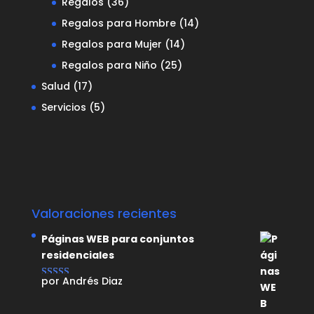
Regalos
(36)
Regalos para Hombre
(14)
Regalos para Mujer
(14)
Regalos para Niño
(25)
Salud
(17)
Servicios
(5)
Valoraciones recientes
Páginas WEB para conjuntos
residenciales
por Andrés Diaz
Valorado con
5
de 5