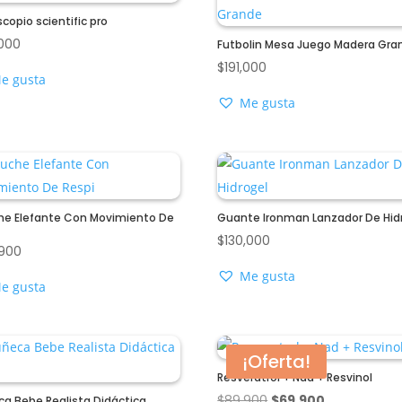
scopio scientific pro
,000
Futbolin Mesa Juego Madera Gra
$
191,000
e gusta
Me gusta
he Elefante Con Movimiento De
Guante Ironman Lanzador De Hid
$
130,000
,900
Me gusta
e gusta
¡Oferta!
Resveratrol + Nad + Resvinol
El
El
$
89,900
$
69,900
a Bebe Realista Didáctica