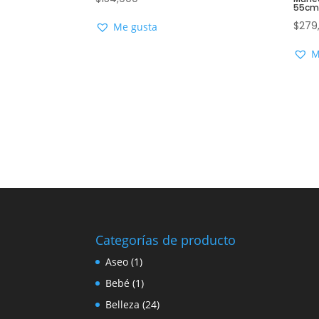
55c
$
279
Me gusta
M
Categorías de producto
Aseo
(1)
Bebé
(1)
Belleza
(24)