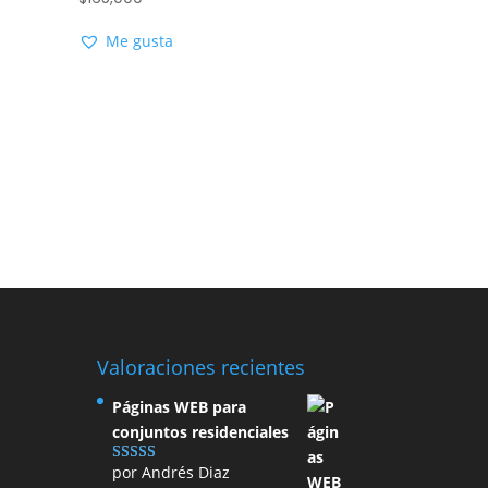
Me gusta
Valoraciones recientes
Páginas WEB para
conjuntos residenciales
por Andrés Diaz
Valorado con