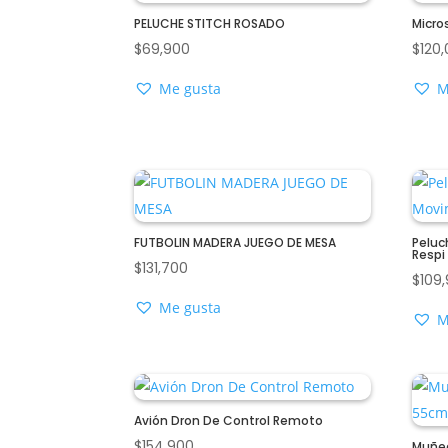
PELUCHE STITCH ROSADO
Micro
$
69,900
$
120
Me gusta
M
FUTBOLIN MADERA JUEGO DE MESA
Peluc
Respi
$
131,700
$
109
Me gusta
M
Avión Dron De Control Remoto
$
154,900
Muñec