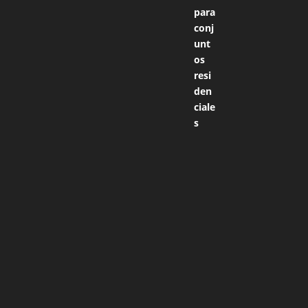
5
de 5