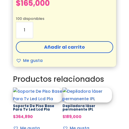
$
165,000
100 disponibles
PULIDOR
INALAMBRICO
cantidad
Añadir al carrito
Me gusta
Productos relacionados
Soporte De Piso Base
Depiladora láser
Para Tv Led Lcd Pla
permanente IPL
$
364,890
$
189,000
Me gusta
Me gusta