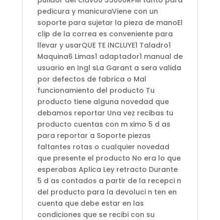
pulidor del clavo0 35000RPM tanto para
pedicura y manicuraViene con un
soporte para sujetar la pieza de manoEl
clip de la correa es conveniente para
llevar y usarQUE TE INCLUYE1 Taladro1
Maquina6 Limas1 adaptador1 manual de
usuario en Ingl sLa Garant a sera valida
por defectos de fabrica o Mal
funcionamiento del producto Tu
producto tiene alguna novedad que
debamos reportar Una vez recibas tu
producto cuentas con m ximo 5 d as
para reportar a Soporte piezas
faltantes rotas o cualquier novedad
que presente el producto No era lo que
esperabas Aplica Ley retracto Durante
5 d as contados a partir de la recepci n
del producto para la devoluci n ten en
cuenta que debe estar en las
condiciones que se recibi con su