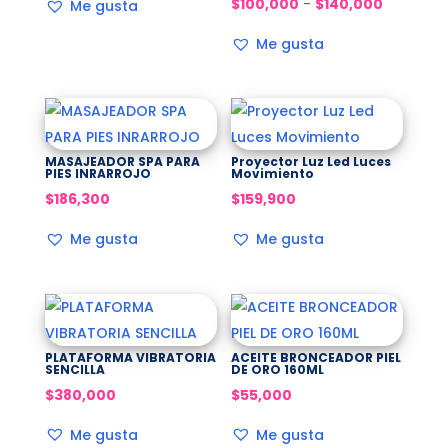
Rango
$
100,000
-
$
140,000
Me gusta
de
Me gusta
precios:
desde
$100,000
hasta
$140,000
MASAJEADOR SPA PARA
Proyector Luz Led Luces
PIES INRARROJO
Movimiento
$
186,300
$
159,900
Me gusta
Me gusta
PLATAFORMA VIBRATORIA
ACEITE BRONCEADOR PIEL
SENCILLA
DE ORO 160ML
$
380,000
$
55,000
Me gusta
Me gusta