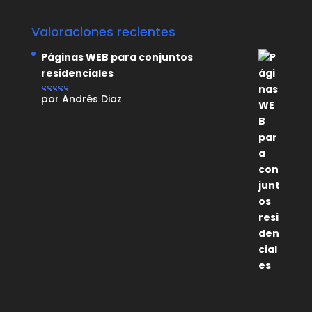
Valoraciones recientes
Páginas WEB para conjuntos
residenciales
por Andrés Diaz
Valorado con
5
de 5