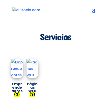
Servicios
Empr
Págin
ende
as
dores
WEB
(3)
(3)