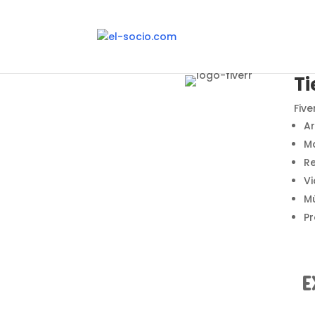
Ti
Five
Ar
Ma
Re
Vi
Mú
P
E