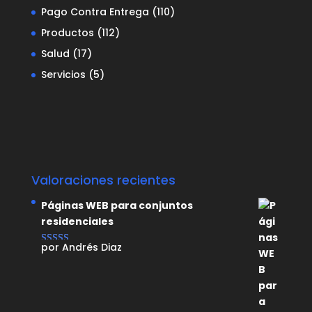
Pago Contra Entrega
(110)
Productos
(112)
Salud
(17)
Servicios
(5)
Valoraciones recientes
Páginas WEB para conjuntos
residenciales
por Andrés Diaz
Valorado con
5
de 5