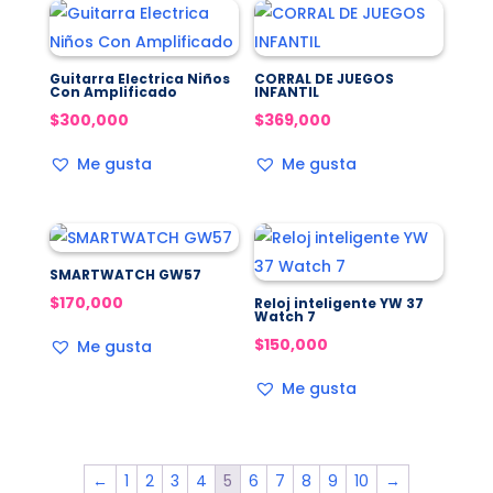
Guitarra Electrica Niños
CORRAL DE JUEGOS
Con Amplificado
INFANTIL
$
300,000
$
369,000
Me gusta
Me gusta
SMARTWATCH GW57
$
170,000
Reloj inteligente YW 37
Watch 7
$
150,000
Me gusta
Me gusta
←
1
2
3
4
5
6
7
8
9
10
→