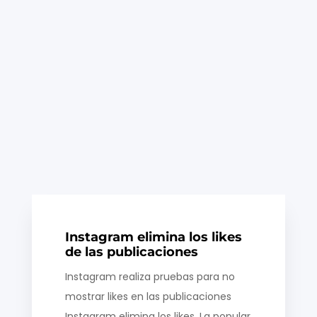
Instagram elimina los likes. La popular
forma de apoyar o mostrar interés en una
publicación de Instagram o Facebook
desaparecerá con el tiempo. La red social
de fotografías ya está ocultando el...
Instagram elimina los likes
de las publicaciones
Instagram realiza pruebas para no
mostrar likes en las publicaciones
Instagram elimina los likes. La popular