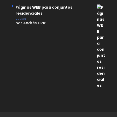
Páginas WEB para conjuntos
residenciales
por Andrés Diaz
Valorado con
5
de 5