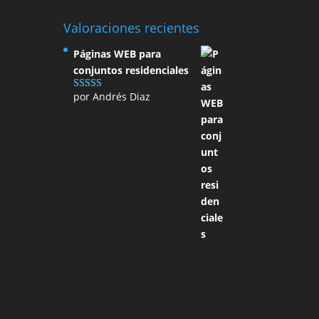
Valoraciones recientes
Páginas WEB para
conjuntos residenciales
por Andrés Diaz
Valorado con
5
de 5